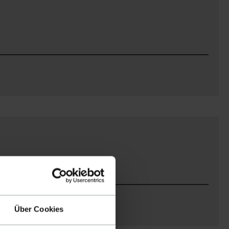
Wolfsberg
Bundesland
Burgenland
Kärnten
Niederösterreich
Oberösterreich
Salzburg (Bundesland)
Steiermark
Tirol
Vorarlberg
Über Cookies
Region