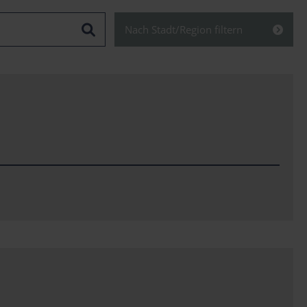
Nach Stadt/Region filtern
Schließen
Alles anzeigen
Stadt
Bregenz
Dornbirn
Eisenstadt
Graz
Innsbruck