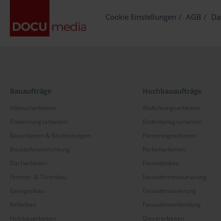
Cookie Einstellungen
AGB
Da
Bauaufträge
Hochbauaufträge
Abbrucharbeiten
Abdichtungsarbeiten
Entkernungsarbeiten
Bodenbelagsarbeiten
Bauarbeiten & Bauleistungen
Fliesenlegearbeiten
Baustelleneinrichtung
Parkettarbeiten
Dacharbeiten
Fassadenbau
Fenster- & Türenbau
Fassadenrestaurierung
Garagenbau
Fassadensanierung
Kellerbau
Fassadenverkleidung
Holzbauarbeiten
Glaserarbeiten