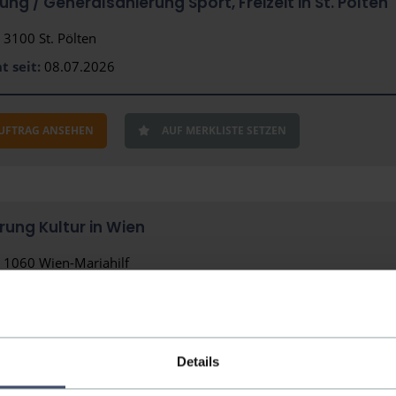
rung /­ Generalsanierung Sport, Freizeit in St. Pölten
3100 St. Pölten
t seit:
08.07.2026
AUFTRAG ANSEHEN
AUF MERKLISTE SETZEN
rung Kultur in Wien
1060 Wien-Mariahilf
t seit:
08.07.2026
AUFTRAG ANSEHEN
AUF MERKLISTE SETZEN
Details