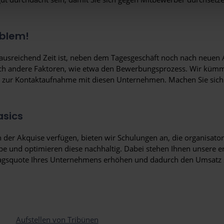
en Sie in unserer
Datenschutzerklärung
und im
Impressum
.
oblem!
ausreichend Zeit ist, neben dem Tagesgeschäft noch nach neuen 
noch andere Faktoren, wie etwa den Bewerbungsprozess. Wir kümme
s zur Kontaktaufnahme mit diesen Unternehmen. Machen Sie sich 
asics
n der Akquise verfügen, bieten wir Schulungen an, die organisato
 und optimieren diese nachhaltig. Dabei stehen Ihnen unsere er
tragsquote Ihres Unternehmens erhöhen und dadurch den Umsatz s
Aufstellen von Tribünen