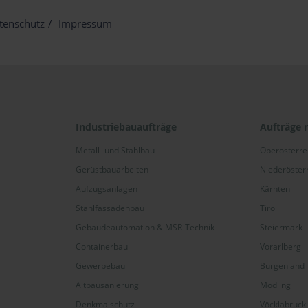
tenschutz
Impressum
Industriebauaufträge
Aufträge 
Metall- und Stahlbau
Oberösterre
Gerüstbauarbeiten
Niederöster
Aufzugsanlagen
Kärnten
Stahlfassadenbau
Tirol
Gebäudeautomation & MSR-Technik
Steiermark
Containerbau
Vorarlberg
Gewerbebau
Burgenland
Altbausanierung
Mödling
Denkmalschutz
Vöcklabruck