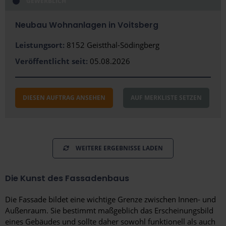
GEWERBLICH
Region
Neubau Wohnanlagen in Voitsberg
Amstetten
Leistungsort:
Baden
8152 Geistthal-Södingberg
Veröffentlicht seit:
05.08.2026
Braunau am Inn
Feldkirch
DIESEN AUFTRAG ANSEHEN
AUF MERKLISTE SETZEN
Gänserndorf
Kufstein
Mödling
WEITERE ERGEBNISSE LADEN
Tulln
Die Kunst des Fassadenbaus
Vöcklabruck
Die Fassade bildet eine wichtige Grenze zwischen Innen- und
Außenraum. Sie bestimmt maßgeblich das Erscheinungsbild
eines Gebäudes und sollte daher sowohl funktionell als auch