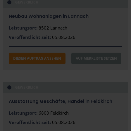
GEWERBLICH
Innsbruck
Neubau Wohnanlagen in Lannach
Kapfenberg
Leistungsort:
8502 Lannach
Klagenfurt
Veröffentlicht seit:
05.08.2026
Klosterneuburg
Linz
DIESEN AUFTRAG ANSEHEN
AUF MERKLISTE SETZEN
Lustenau
Salzburg (Stadt)
GEWERBLICH
St. Pölten
Villach
Ausstattung Geschäfte, Handel in Feldkirch
Wels
Leistungsort:
6800 Feldkirch
Veröffentlicht seit:
05.08.2026
Wien