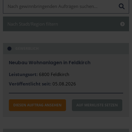
Nach Stadt/Region filtern
Schließen
GEWERBLICH
Neubau Wohnanlagen in Feldkirch
Alles anzeigen
Leistungsort:
6800 Feldkirch
Stadt
Veröffentlicht seit:
05.08.2026
Bregenz
Dornbirn
DIESEN AUFTRAG ANSEHEN
AUF MERKLISTE SETZEN
Eisenstadt
Graz