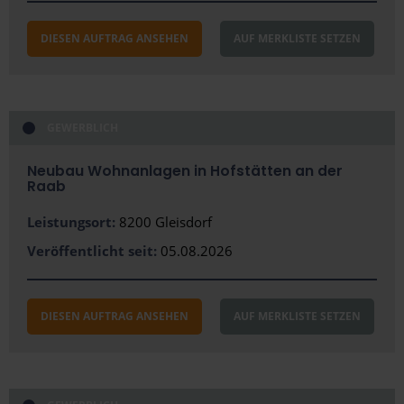
Wiener Neustadt
DIESEN AUFTRAG ANSEHEN
AUF MERKLISTE SETZEN
Wolfsberg
Bundesland
Burgenland
GEWERBLICH
Kärnten
Neubau Wohnanlagen in Hofstätten an der
Raab
Niederösterreich
Leistungsort:
8200 Gleisdorf
Oberösterreich
Veröffentlicht seit:
05.08.2026
Salzburg (Bundesland)
Steiermark
DIESEN AUFTRAG ANSEHEN
AUF MERKLISTE SETZEN
Tirol
Vorarlberg