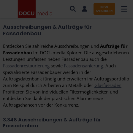
INFOS
ANFORDERN
Ausschreibungen & Aufträge für
AUFTRÄGE NACH BRANCHE
Fassadenbau
AUFTRÄGE NACH ORT
Entdecken Sie zahlreiche Ausschreibungen und
Aufträge für
Fassadenbau
im DOCUmedia Xplorer. Die ausgeschriebenen
SERVICES UND LEISTUNGEN
Leistungen umfassen neben Fassadenbau auch die
Fassadenrestaurierung
sowie
Fassadensanierung
. Auch
WISSENSWERTES
spezialisierte Fassadenbauer werden in der
Auftragsdatenbank fündig und erweitern ihr Auftragsportfolio
ÜBER DOCUMEDIA
zum Beispiel durch Arbeiten an Metall- oder
Glasfassaden
.
Profitieren Sie von individuellen Filtermöglichkeiten und
KONTAKT
entdecken Sie dank der praktischen Alarme neue
Auftragschancen vor der Konkurrenz.
3.348
Ausschreibungen & Aufträge für
Fassadenbau