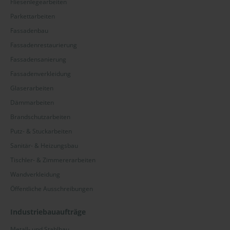
Fliesenlegearbeiten
Parkettarbeiten
Fassadenbau
Fassadenrestaurierung
Fassadensanierung
Fassadenverkleidung
Glaserarbeiten
Dämmarbeiten
Brandschutzarbeiten
Putz- & Stuckarbeiten
Sanitär- & Heizungsbau
Tischler- & Zimmererarbeiten
Wandverkleidung
Öffentliche Ausschreibungen
Industriebauaufträge
Metall- und Stahlbau