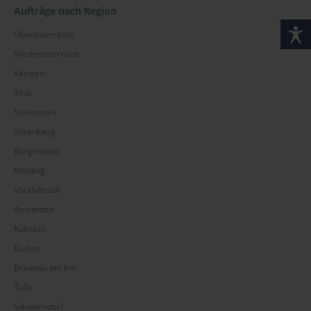
Aufträge nach Region
Oberösterreich
Niederösterreich
Kärnten
Tirol
Steiermark
Vorarlberg
Burgenland
Mödling
Vöcklabruck
Amstetten
Kufstein
Baden
Braunau am Inn
Tulln
Gänserndorf