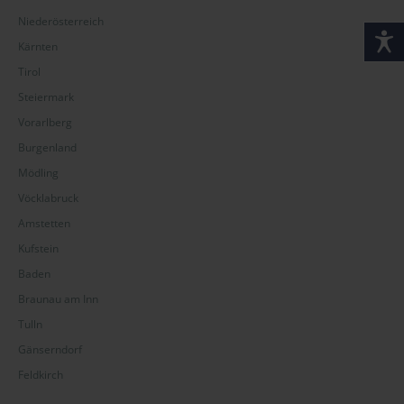
Niederösterreich
Kärnten
Tirol
Steiermark
Vorarlberg
Burgenland
Mödling
Vöcklabruck
Amstetten
Kufstein
Baden
Braunau am Inn
Tulln
Gänserndorf
Feldkirch