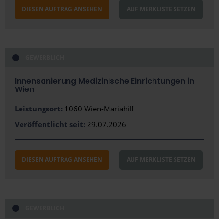
Dornbirn
DIESEN AUFTRAG ANSEHEN
AUF MERKLISTE SETZEN
Eisenstadt
Graz
GEWERBLICH
Innsbruck
Innensanierung Medizinische Einrichtungen in
Kapfenberg
Wien
Klagenfurt
Leistungsort:
1060 Wien-Mariahilf
Klosterneuburg
Veröffentlicht seit:
29.07.2026
Linz
DIESEN AUFTRAG ANSEHEN
AUF MERKLISTE SETZEN
Lustenau
Salzburg (Stadt)
St. Pölten
GEWERBLICH