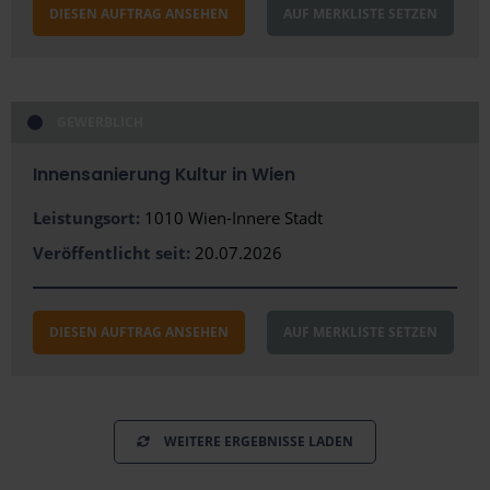
DIESEN AUFTRAG ANSEHEN
AUF MERKLISTE SETZEN
Tirol
Vorarlberg
GEWERBLICH
Region
Innensanierung Kultur in Wien
Amstetten
Leistungsort:
Baden
1010 Wien-Innere Stadt
Veröffentlicht seit:
20.07.2026
Braunau am Inn
Feldkirch
DIESEN AUFTRAG ANSEHEN
AUF MERKLISTE SETZEN
Gänserndorf
Kufstein
Mödling
WEITERE ERGEBNISSE LADEN
Tulln