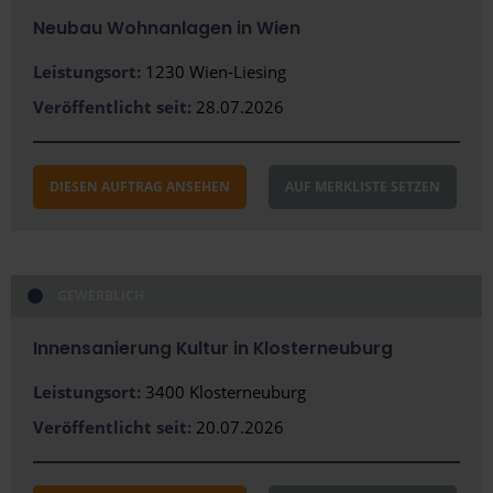
Villach
Neubau Wohnanlagen in Wien
Wels
Leistungsort:
1230 Wien-Liesing
Wien
Veröffentlicht seit:
28.07.2026
Wiener Neustadt
Wolfsberg
DIESEN AUFTRAG ANSEHEN
AUF MERKLISTE SETZEN
Bundesland
Burgenland
GEWERBLICH
Kärnten
Innensanierung Kultur in Klosterneuburg
Niederösterreich
Leistungsort:
3400 Klosterneuburg
Oberösterreich
Veröffentlicht seit:
20.07.2026
Salzburg (Bundesland)
Steiermark