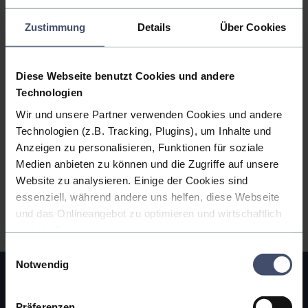
Zustimmung
Details
Über Cookies
Ähnliche Rubriken wie Verblendmauerarbeiten
Diese Webseite benutzt Cookies und andere
Technologien
Fassadenbau
Wir und unsere Partner verwenden Cookies und andere
Fassadenrestaurierung
Technologien (z.B. Tracking, Plugins), um Inhalte und
Fassadensanierung
Anzeigen zu personalisieren, Funktionen für soziale
Medien anbieten zu können und die Zugriffe auf unsere
Fassadenverkleidung
Website zu analysieren. Einige der Cookies sind
Glasfassadenbau
essenziell, während andere uns helfen, diese Webseite
Stahlfassadenbau
und das Onlineangebot zu optimieren und wirtschaftlich
Verblendmauerarbeiten
zu betreiben.
Einwilligungsauswahl
Außerdem geben wir Informationen zu Ihrer Verwendung
Notwendig
unserer Website an unsere Partner für soziale Medien,
Unternehmen
Werbung und Analysen weiter. Unsere Partner führen
diese Informationen möglicherweise mit weiteren Daten
Präferenzen