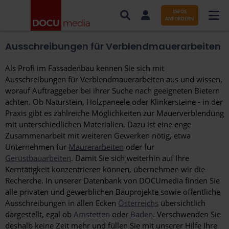
INFOS
ANFORDERN
Ausschreibungen für Verblendmauerarbeiten
AUFTRÄGE NACH BRANCHE
Als Profi im Fassadenbau kennen Sie sich mit
AUFTRÄGE NACH ORT
Ausschreibungen für Verblendmauerarbeiten aus und wissen,
worauf Auftraggeber bei ihrer Suche nach geeigneten Bietern
SERVICES UND LEISTUNGEN
achten. Ob Naturstein, Holzpaneele oder Klinkersteine - in der
Praxis gibt es zahlreiche Möglichkeiten zur Mauerverblendung
WISSENSWERTES
mit unterschiedlichen Materialien. Dazu ist eine enge
Zusammenarbeit mit weiteren Gewerken nötig, etwa
ÜBER DOCUMEDIA
Unternehmen für
Maurerarbeiten
oder für
Gerüstbauarbeiten
. Damit Sie sich weiterhin auf Ihre
KONTAKT
Kerntätigkeit konzentrieren können, übernehmen wir die
Recherche. In unserer Datenbank von DOCUmedia finden Sie
alle privaten und gewerblichen Bauprojekte sowie öffentliche
Ausschreibungen in allen Ecken
Österreichs
übersichtlich
dargestellt, egal ob
Amstetten
oder
Baden
. Verschwenden Sie
deshalb keine Zeit mehr und füllen Sie mit unserer Hilfe Ihre