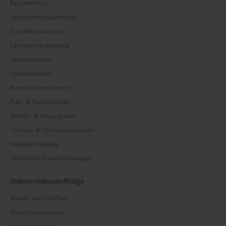
Fassadenbau
Fassadenrestaurierung
Fassadensanierung
Fassadenverkleidung
Glaserarbeiten
Dämmarbeiten
Brandschutzarbeiten
Putz- & Stuckarbeiten
Sanitär- & Heizungsbau
Tischler- & Zimmererarbeiten
Wandverkleidung
Öffentliche Ausschreibungen
Industriebauaufträge
Metall- und Stahlbau
Gerüstbauarbeiten