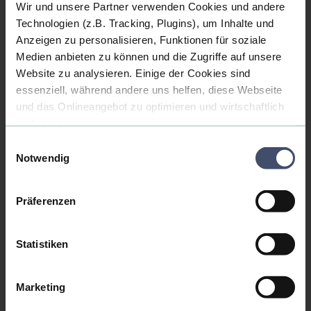
Entkernungsarbeiten
Wir und unsere Partner verwenden Cookies und andere
Bauarbeiten & Bauleistungen
Technologien (z.B. Tracking, Plugins), um Inhalte und
Anzeigen zu personalisieren, Funktionen für soziale
Baustelleneinrichtung
Medien anbieten zu können und die Zugriffe auf unsere
Dacharbeiten
Website zu analysieren. Einige der Cookies sind
Fenster- & Türenbau
essenziell, während andere uns helfen, diese Webseite
Garagenbau
und das Onlineangebot zu optimieren und wirtschaftlich
Kellerbau
zu betreiben.
Holzbauarbeiten
Einwilligungsauswahl
Außerdem geben wir Informationen zu Ihrer Verwendung
Notwendig
Rohbauarbeiten
unserer Website an unsere Partner für soziale Medien,
Betonarbeiten
Werbung und Analysen weiter. Unsere Partner führen
diese Informationen möglicherweise mit weiteren Daten
Estricharbeiten
Präferenzen
zusammen, die Sie ihnen bereitgestellt haben oder die
Maurerarbeiten
sie im Rahmen Ihrer Nutzung der Dienste gesammelt
Trockenbbauarbeiten
Statistiken
haben. Dabei kann es vorkommen, dass Ihre Daten auch
Bauwerkssanierung
außerhalb der EU/EWR-Raums (u.a. in den USA)
Subunternehmer
verarbeitet werden. Wir weisen darauf hin, dass nach
Marketing
Meinung des Europäischen Gerichtshofs derzeit kein
Hochbauaufträge