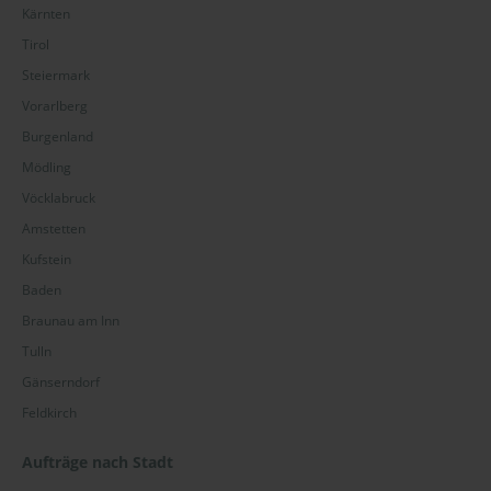
Kärnten
Tirol
Steiermark
Vorarlberg
Burgenland
Mödling
Vöcklabruck
Amstetten
Kufstein
Baden
Braunau am Inn
Tulln
Gänserndorf
Feldkirch
Aufträge nach Stadt