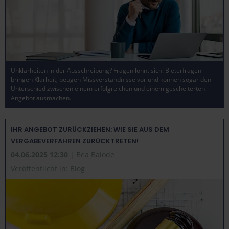
Unklarheiten in der Ausschreibung? Fragen lohnt sich! Bieterfragen
bringen Klarheit, beugen Missverständnisse vor und können sogar den
Unterschied zwischen einem erfolgreichen und einem gescheiterten
Angebot ausmachen.
IHR ANGEBOT ZURÜCKZIEHEN: WIE SIE AUS DEM
VERGABEVERFAHREN ZURÜCKTRETEN!
04.06.2025 12:30
| Bea Balode
Veröffentlicht in:
Blog