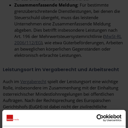
Zusammenfassende Meldung
: Für bestimmte
grenzüberschreitende Dienstleistungen, bei denen die
Steuerschuld übergeht, muss das leistende
Unternehmen eine Zusammenfassende Meldung
abgeben. Dies betrifft insbesondere Leistungen nach
Art. 196 der Mehrwertsteuersystemrichtlinie (
MwSt-RL
2006/112/EG
), wie etwa Güterbeförderungen, Arbeiten
an beweglichen körperlichen Gegenständen oder
elektronisch erbrachte Leistungen.
Leistungsort im Vergaberecht und Arbeitsrecht
Auch im
Vergaberecht
spielt der Leistungsort eine wichtige
Rolle, insbesondere im Zusammenhang mit der Einhaltung
österreichischer Mindestlohnregelungen bei öffentlichen
Aufträgen. Nach der Rechtsprechung des Europäischen
Gerichtshofs (EuGH) ist dabei nicht der zivilrechtliche
Erfüllungsort, sondern der tatsächliche Ort der Arbeitsleistung
maßgeblich.