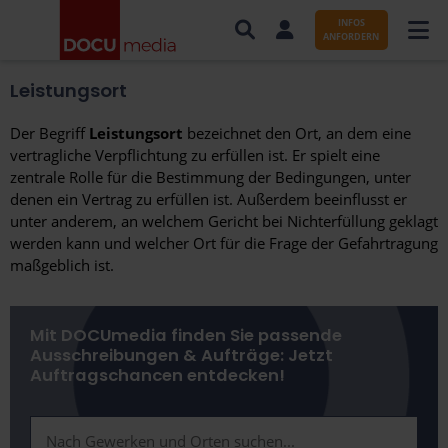
INFOS
ANFORDERN
Leistungsort
AUFTRÄGE NACH BRANCHE
Der Begriff
Leistungsort
bezeichnet den Ort, an dem eine
AUFTRÄGE NACH ORT
vertragliche Verpflichtung zu erfüllen ist. Er spielt eine
zentrale Rolle für die Bestimmung der Bedingungen, unter
SERVICES UND LEISTUNGEN
denen ein Vertrag zu erfüllen ist. Außerdem beeinflusst er
unter anderem, an welchem Gericht bei Nichterfüllung geklagt
WISSENSWERTES
werden kann und welcher Ort für die Frage der Gefahrtragung
maßgeblich ist.
ÜBER DOCUMEDIA
KONTAKT
Mit DOCUmedia finden Sie passende
Ausschreibungen & Aufträge: Jetzt
Auftragschancen entdecken!