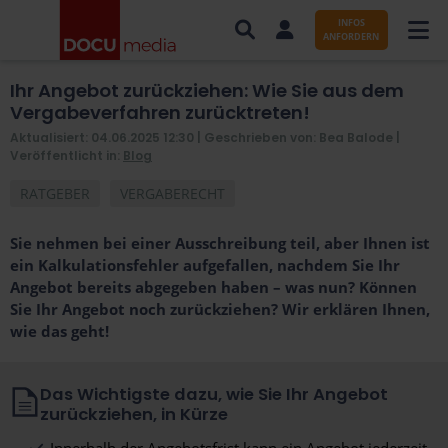
INFOS
ANFORDERN
Ihr Angebot zurückziehen: Wie Sie aus dem
AUFTRÄGE NACH BRANCHE
Vergabeverfahren zurücktreten!
Aktualisiert: 04.06.2025 12:30
| Geschrieben von: Bea Balode |
AUFTRÄGE NACH ORT
Veröffentlicht in:
Blog
SERVICES UND LEISTUNGEN
RATGEBER
VERGABERECHT
WISSENSWERTES
Sie nehmen bei einer Ausschreibung teil, aber Ihnen ist
ein Kalkulationsfehler aufgefallen, nachdem Sie Ihr
ÜBER DOCUMEDIA
Angebot bereits abgegeben haben – was nun? Können
Sie Ihr Angebot noch zurückziehen? Wir erklären Ihnen,
KONTAKT
wie das geht!
Das Wichtigste dazu, wie Sie Ihr Angebot
zurückziehen, in Kürze