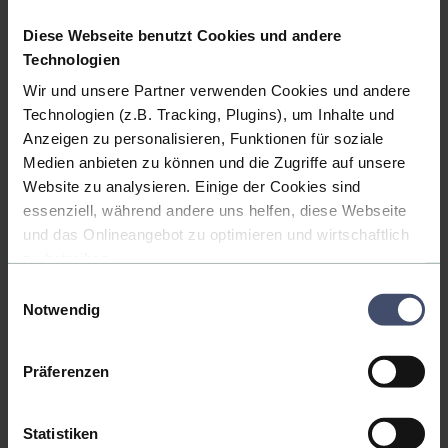
Diese Webseite benutzt Cookies und andere
Technologien
Wir und unsere Partner verwenden Cookies und andere
Technologien (z.B. Tracking, Plugins), um Inhalte und
Gesunkene Bauinvestitionen, ausbleibende Aufträge – Österreich steckt
seit 2022 in einem regelrechten Bautief. Selbst mit der auslaufenden
Anzeigen zu personalisieren, Funktionen für soziale
KIM-Verordnung und sinkenden Zinsen können Hausbauer sich
Medien anbieten zu können und die Zugriffe auf unsere
Bauprojekte weiterhin nicht leisten. Was wird für die Bauwirtschaft…
Website zu analysieren. Einige der Cookies sind
essenziell, während andere uns helfen, diese Webseite
und das Onlineangebot zu optimieren und wirtschaftlich
WIE SIE ENERGIEEFFIZIENT BAUEN
zu betreiben.
04.07.2025 10:25
| Hannah Simons
Einwilligungsauswahl
Veröffentlicht in:
Blog
Außerdem geben wir Informationen zu Ihrer Verwendung
Notwendig
unserer Website an unsere Partner für soziale Medien,
Werbung und Analysen weiter. Unsere Partner führen
diese Informationen möglicherweise mit weiteren Daten
Präferenzen
zusammen, die Sie ihnen bereitgestellt haben oder die
sie im Rahmen Ihrer Nutzung der Dienste gesammelt
Statistiken
haben. Dabei kann es vorkommen, dass Ihre Daten auch