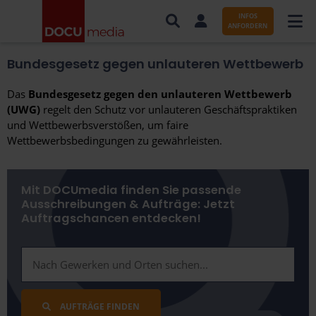
INFOS
ANFORDERN
Bundesgesetz gegen unlauteren Wettbewerb
AUFTRÄGE NACH BRANCHE
Das
Bundesgesetz gegen den unlauteren Wettbewerb
AUFTRÄGE NACH ORT
(UWG)
regelt den Schutz vor unlauteren Geschäftspraktiken
und Wettbewerbsverstößen, um faire
SERVICES UND LEISTUNGEN
Wettbewerbsbedingungen zu gewährleisten.
WISSENSWERTES
Mit DOCUmedia finden Sie passende
ÜBER DOCUMEDIA
Ausschreibungen & Aufträge: Jetzt
Auftragschancen entdecken!
KONTAKT
AUFTRÄGE FINDEN