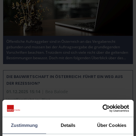
Öffentliche Auftraggeber sind in Österreich an das Vergaberecht
gebunden und müssen bei der Auftragsvergabe die grundlegenden
Vorschriften beachten. Trotzdem sind sich viele nicht über die geltenden
Bestimmungen bewusst. Doch mit dem folgenden Überblick über das…
DIE BAUWIRTSCHAFT IN ÖSTERREICH: FÜHRT EIN WEG AUS
DER REZESSION?
01.12.2025 15:14
| Bea Balode
Veröffentlicht in:
Blog
Zustimmung
Details
Über Cookies