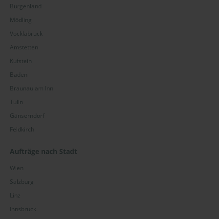
Burgenland
Mödling
Vöcklabruck
Amstetten
Kufstein
Baden
Braunau am Inn
Tulln
Gänserndorf
Feldkirch
Aufträge nach Stadt
Wien
Salzburg
Linz
Innsbruck