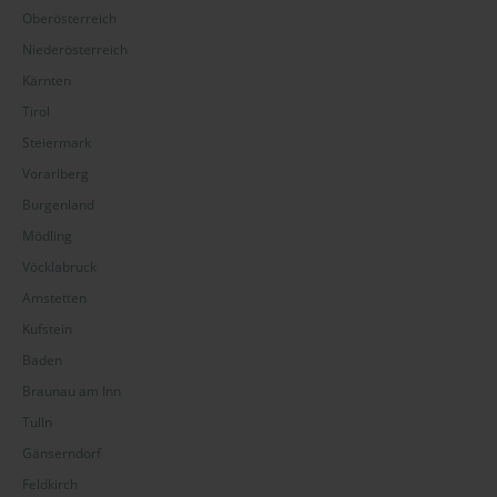
Oberösterreich
Niederösterreich
Kärnten
Tirol
Steiermark
Vorarlberg
Burgenland
Mödling
Vöcklabruck
Amstetten
Kufstein
Baden
Braunau am Inn
Tulln
Gänserndorf
Feldkirch