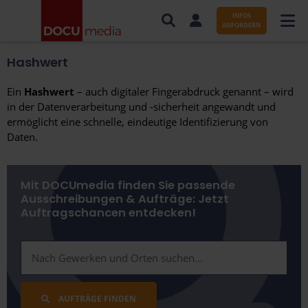
INFOS
ANFORDERN
Hashwert
AUFTRÄGE NACH BRANCHE
Ein
Hashwert
– auch digitaler Fingerabdruck genannt – wird
AUFTRÄGE NACH ORT
in der Datenverarbeitung und -sicherheit angewandt und
ermöglicht eine schnelle, eindeutige Identifizierung von
SERVICES UND LEISTUNGEN
Daten.
WISSENSWERTES
Mit DOCUmedia finden Sie passende
ÜBER DOCUMEDIA
Ausschreibungen & Aufträge: Jetzt
Auftragschancen entdecken!
KONTAKT
AUFTRÄGE FINDEN