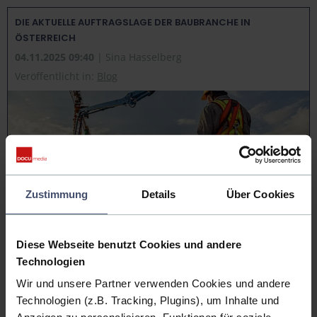
DIE AKTUELLE AUFTRAGSLAGE DER BAUBRANCHE IN
ÖSTERREICH
04.11.2025 09:40
| Sina Hasselberg
Veröffentlicht in:
Blog
Zustimmung
Details
Über Cookies
Diese Webseite benutzt Cookies und andere
Nach Jahren schwieriger Bedingungen zeigt die österreichische
Bauwirtschaft Ende 2025 erste Anzeichen der Stabilisierung. Hohe
Technologien
Baukosten, teure Wohnbaukredite und eine schwache Nachfrage
Wir und unsere Partner verwenden Cookies und andere
belasten die Branche weiterhin, doch die Auftragsbücher füllen sich
langsam wieder.
Technologien (z.B. Tracking, Plugins), um Inhalte und