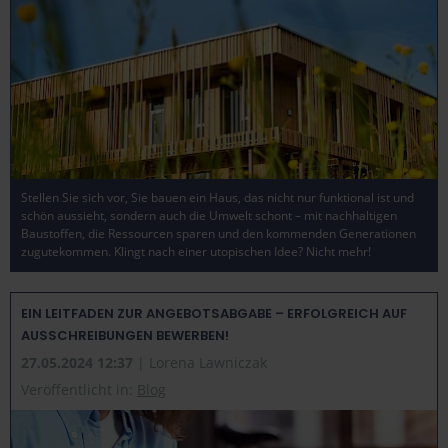
Stellen Sie sich vor, Sie bauen ein Haus, das nicht nur funktional ist und
schön aussieht, sondern auch die Umwelt schont – mit nachhaltigen
Baustoffen, die Ressourcen sparen und den kommenden Generationen
zugutekommen. Klingt nach einer utopischen Idee? Nicht mehr!
EIN LEITFADEN ZUR ANGEBOTSABGABE – ERFOLGREICH AUF
AUSSCHREIBUNGEN BEWERBEN!
27.05.2024 12:37
| Lorena Lawniczak
Veröffentlicht in:
Blog