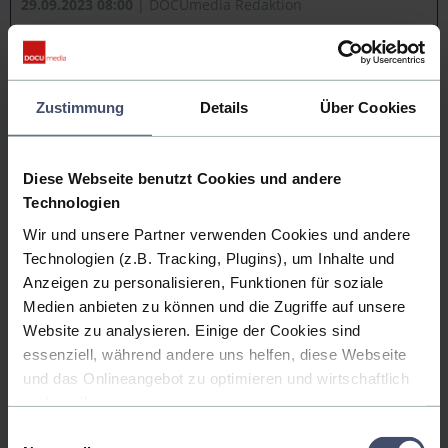
29.09.2023 08:00
| DOCUmedia Redaktion
Veröffentlicht in:
Blog
Zustimmung
Details
Über Cookies
Diese Webseite benutzt Cookies und andere
Technologien
Wir und unsere Partner verwenden Cookies und andere
Technologien (z.B. Tracking, Plugins), um Inhalte und
Wir gehen der Sache auf den Grund: Welche KI-Tools sind bereits am
Anzeigen zu personalisieren, Funktionen für soziale
Markt? Was kommt in den nächsten Jahren auf uns zu?
Medien anbieten zu können und die Zugriffe auf unsere
Website zu analysieren. Einige der Cookies sind
GEBÄUDEAUTOMATION: SYSTEME, FUNKTIONEN UND
essenziell, während andere uns helfen, diese Webseite
VORTEILE IM ÜBERBLICK
und das Onlineangebot zu optimieren und wirtschaftlich
22.09.2022 09:30
| DOCUmedia Redaktion
zu betreiben.
Veröffentlicht in:
Blog
Einwilligungsauswahl
Außerdem geben wir Informationen zu Ihrer Verwendung