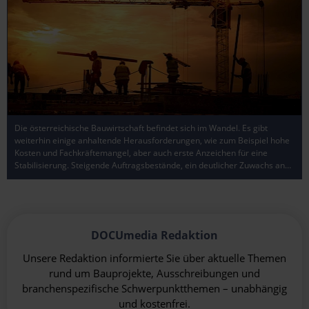
Die österreichische Bauwirtschaft befindet sich im Wandel. Es gibt
weiterhin einige anhaltende Herausforderungen, wie zum Beispiel hohe
Kosten und Fachkräftemangel, aber auch erste Anzeichen für eine
Stabilisierung. Steigende Auftragsbestände, ein deutlicher Zuwachs an…
DOCUmedia Redaktion
Unsere Redaktion informierte Sie über aktuelle Themen
rund um Bauprojekte, Ausschreibungen und
branchenspezifische Schwerpunktthemen – unabhängig
und kostenfrei.