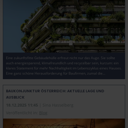
Verwendung von notwendigen Cookies zustimmen oder
hier Ihre individuelle Auswahl bestätigen. Ihre Einwilligung
ist freiwillig und kann jederzeit später geändert oder
widerrufen werden, indem Sie auf die Schaltfläche
Einstellungen am unteren Ende der Webseite klicken.
Weitere Informationen erhalten Sie in unserer
Datenschutzerklärung
und im
Impressum
.
Eine zukunftsfitte Gebäudehülle erfreut nicht nur das Auge. Sie sollte
auch energiesparend, klimafreundlich und recycelbar sein, kurzum: ein
klares Statement für mehr Nachhaltigkeit im Lebenszyklus eines Hauses.
Eine ganz schöne Herausforderung für Baufirmen, zumal die…
BAUKONJUNKTUR ÖSTERREICH: AKTUELLE LAGE UND
AUSBLICK
18.12.2025 11:45
| Sina Hasselberg
Veröffentlicht in:
Blog