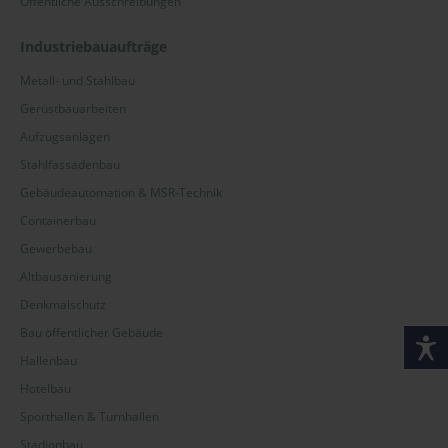
Öffentliche Ausschreibungen
Industriebauaufträge
Metall- und Stahlbau
Gerüstbauarbeiten
Aufzugsanlagen
Stahlfassadenbau
Gebäudeautomation & MSR-Technik
Containerbau
Gewerbebau
Altbausanierung
Denkmalschutz
Bau öffentlicher Gebäude
Hallenbau
Hotelbau
Sporthallen & Turnhallen
Stadionbau