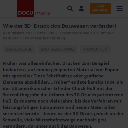
INFOS
ANFORDERN
Wie der 3D-Druck das Bauwesen verändert
AUFTRÄGE NACH BRANCHE
Aktualisiert: 23.08.2023 10:40
| Geschrieben von: DOCUmedia
Redaktion |
Veröffentlicht in:
Blog
AUFTRÄGE NACH ORT
BAUGEWERBE
DIGITALISIERUNG
INNOVATION
SERVICES UND LEISTUNGEN
Früher war alles einfacher. Drucken zum Beispiel
WISSENSWERTES
bedeutete, auf einem geeigneten Material wie Papier
mit spezieller Tinte Schriftsätze oder grafische
ÜBER DOCUMEDIA
Elemente abzubilden. „Früher“ endete bereits 1984, als
der US-amerikanischer Erfinder Chuck Hull mit der
KONTAKT
Stereolithografie die Urform des 3D-Drucks patentieren
ließ. Es dauerte noch viele Jahre, bis das Verfahren mit
leistungsfähigen Computern und neuen Materialien
serienreif wurde – heute ist der 3D-Druck jedoch an der
Schwelle, viele Wirtschaftszweige nachhaltig zu
verändern, darunter auch das Bauwesen.