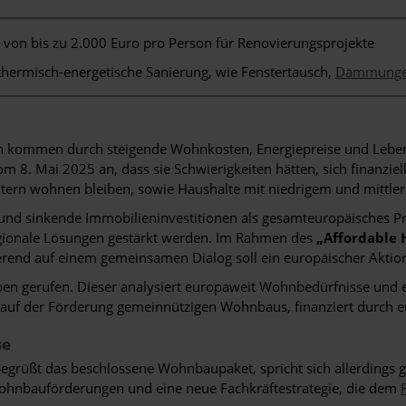
s
von bis zu 2.000 Euro pro Person für Renovierungsprojekte
thermisch-energetische Sanierung, wie Fenstertausch,
Dämmung
kommen durch steigende Wohnkosten, Energiepreise und Lebensmi
m 8. Mai 2025 an, dass sie Schwierigkeiten hätten, sich finanziell
 Eltern wohnen bleiben, sowie Haushalte mit niedrigem und mitt
d sinkende Immobilieninvestitionen als gesamteuropäisches Prob
gionale Lösungen gestärkt werden. Im Rahmen des
„Affordable 
nd auf einem gemeinsamen Dialog soll ein europäischer Aktions
ben gerufen. Dieser analysiert europaweit Wohnbedürfnisse und 
auf der Förderung gemeinnützigen Wohnbaus, finanziert durch e
se
begrüßt das beschlossene Wohnbaupaket, spricht sich allerdings g
ohnbauförderungen und eine neue Fachkräftestrategie, die dem