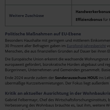
Handwerkerbonu
Weitere Zuschüsse
Effizienzbonus
für 
Politische Maßnahmen auf EU-Ebene
Besonders Haushalte mit geringem und mittlerem Einkommen 
30 Prozent aller Befragten gaben im
Eurofond-Jahresbericht
vo
Menschen, die aus finanziellen Gründen auf Dauer bei ihren
Die Europäische Union erkennt die wachsende Wohnungsnot un
europaweit gefördert, bürokratische Hürden abgebaut und re
Bürgerinnen, Unternehmen und Gemeinden gesammelt. Basiere
Ende 2024 wurde zudem der
Sonderausschuss HOUS
ins Le
übermäßige Kurzzeitvermietungen. Der Fokus liegt außerdem 
Kritik an aktueller Ausrichtung in der Wohnbaukri
Gabriel Felbermayr, Chef des Wirtschaftsforschungsinstituts, 
Verbesserung des Wohnbaus bräuchte es, laut ihm, weitere W