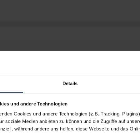
ise bisher auf die Bauwirtschaft und
Details
kies und andere Technologien
e Baukonjunktur, erhöht Arbeitslosigkeit in der Baubranche
enden Cookies und andere Technologien (z.B. Tracking, Plugins)
für soziale Medien anbieten zu können und die Zugriffe auf unser
 ist drastisch zurückgegangen: Von jährlich 80.000 Einheiten
ereich Sanierungen ist ein Rückgang zu verzeichnen – hier
nziell, während andere uns helfen, diese Webseite und das Onl
ut der Konjunkturprognose der
WKO
schrumpfte die